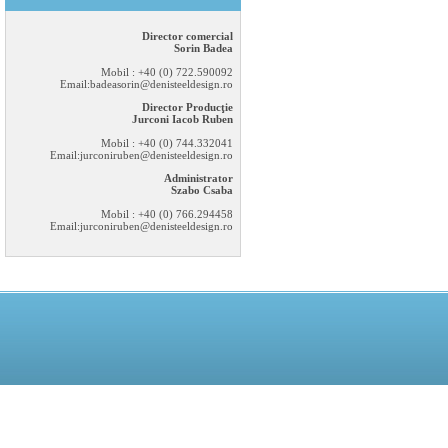
Director comercial
Sorin Badea
Mobil : +40 (0) 722.590092
Email:badeasorin@denisteeldesign.ro
Director Producţie
Jurconi Iacob Ruben
Mobil : +40 (0) 744.332041
Email:jurconiruben@denisteeldesign.ro
Administrator
Szabo Csaba
Mobil : +40 (0) 766.294458
Email:jurconiruben@denisteeldesign.ro