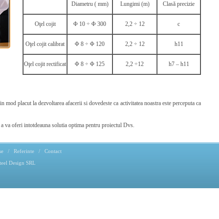
Diametru ( mm)
Lungimi (m)
Clasă precizie
Oţel cojit
Φ 10 ÷ Φ 300
2,2 ÷ 12
c
Oţel cojit calibrat
Φ 8 ÷ Φ 120
2,2 ÷ 12
h11
Oţel cojit rectificat
Φ 8 ÷ Φ 125
2,2 ÷12
h7 – h11
in mod placut la dezvoltarea afacerii si dovedeste ca activitatea noastra este perceputa ca
a va oferi intotdeauna solutia optima pentru proiectul Dvs.
se
/
Referinte
/
Contact
teel Design SRL