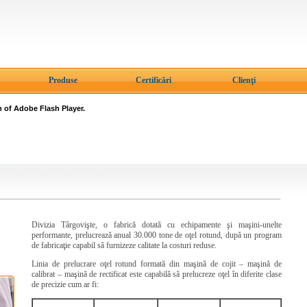
Produse
Certificări
Clienţi
n of Adobe Flash Player.
Divizia Târgovişte, o fabrică dotată cu echipamente şi maşini-unelte
performante, prelucrează anual 30.000 tone de oţel rotund, după un program
de fabricaţie capabil să furnizeze calitate la costuri reduse.
Linia de prelucrare oţel rotund formată din maşină de cojit – maşină de
calibrat – maşină de rectificat este capabilă să prelucreze oţel în diferite clase
de precizie cum ar fi: