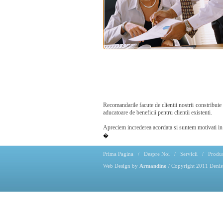
Recomandarile facute de clientii nostrii constribuie 
aducatoare de beneficii pentru clientii existenti.
Apreciem increderea acordata si suntem motivati in 
�
Prima Pagina
/
Despre Noi
/
Servicii
/
Produ
Web Design by
Armandino
/ Copyright 2011 Denis