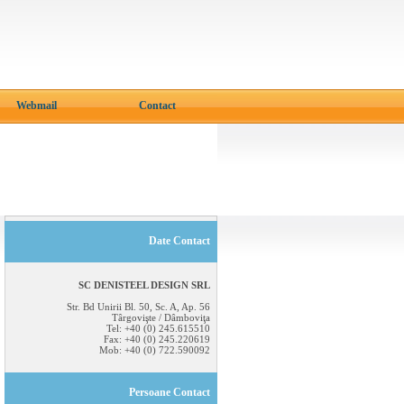
Webmail
Contact
Date Contact
SC DENISTEEL DESIGN SRL
Str. Bd Unirii Bl. 50, Sc. A, Ap. 56
Târgovişte / Dâmboviţa
Tel: +40 (0) 245.615510
Fax: +40 (0) 245.220619
Mob: +40 (0) 722.590092
Persoane Contact